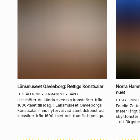
Länsmuseet Gävleborg
:
Rettigs Konstsalar
Norra Hamn
nuet
UTSTÄLLNING
•
PERMANENT
•
GÄVLE
Här möter du kända svenska konstnärer från
UTSTÄLLNING
1600-talet till idag. I Länsmuseet Gävleborgs
Emelie Zett
konstsalar finns nyförvärvad samtidskonst och
meter långt o
klassiker från 1600-talet och framåt. I rymliga,
skyltfönste
ljusa salar visas måleri, skulptur, foto och
– ett färgsta
textila verk som öppnar fönster till olika tider
och upptäcka 
och tankevärldar.