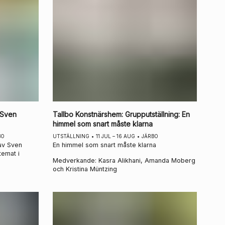
 Sven
Tallbo Konstnärshem
:
Grupputställning: En
himmel som snart måste klarna
BO
UTSTÄLLNING
•
11 JUL – 16 AUG
•
JÄRBO
 av Sven
En himmel som snart måste klarna
temat i
Medverkande: Kasra Alikhani, Amanda Moberg
och Kristina Müntzing