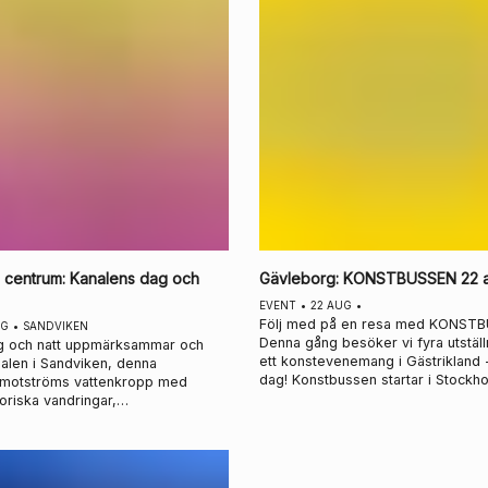
 centrum
:
Kanalens dag och
Gävleborg
:
KONSTBUSSEN 22 au
EVENT
•
22 AUG
•
Följ med på en resa med KONSTB
UG
•
SANDVIKEN
Denna gång besöker vi fyra utställ
g och natt uppmärksammar och
ett konstevenemang i Gästrikland -
nalen i Sandviken, denna
dag! Konstbussen startar i Stockholm och åker
 motströms vattenkropp med
via Uppsala, Gävle och Sandviken 
toriska vandringar,
Gallery i Jädraås. Därefter reser vi 
ning, utställningar, konserter och
Tallbo Konstnärshem och besöker
 ritualer 22 augusti 2026
Sandvikens konsthall och Kanalen
natt i Sandviken. Bussen återvänder