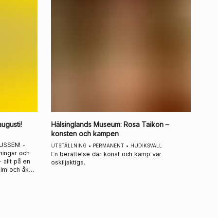
gusti!
Hälsinglands Museum
:
Rosa Taikon –
konsten och kampen
USSEN! -
UTSTÄLLNING
•
PERMANENT
•
HUDIKSVALL
ningar och
En berättelse där konst och kamp var
 allt på en
oskiljaktiga.
till ELASTIC
vidare till
 sedan
s dag och
 sedan till