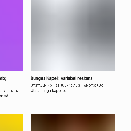
rb;
Bunges Kapell
:
Variabel resitans
UTSTÄLLNING
•
29 JUL – 16 AUG
•
ÅMOTSBRUK
Utställning i kapellet
6 JÄTTENDAL
ar på