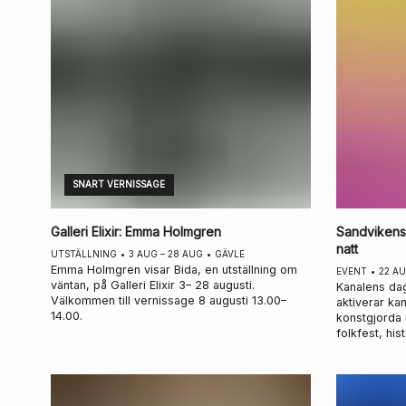
SNART VERNISSAGE
Galleri Elixir
:
Emma Holmgren
Sandvikens
natt
UTSTÄLLNING
•
3 AUG – 28 AUG
•
GÄVLE
Emma Holmgren visar Bida, en utställning om
EVENT
•
22 A
väntan, på Galleri Elixir 3– 28 augusti.
Kanalens da
Välkommen till vernissage 8 augusti 13.00–
aktiverar ka
14.00.
konstgjorda
folkfest, his
dansföreställ
konstnärliga