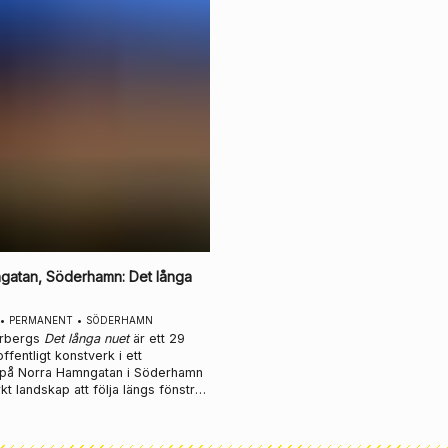
Stockholm.
gatan, Söderhamn
:
Det långa
•
PERMANENT
•
SÖDERHAMN
erbergs
Det långa nuet
är ett 29
ffentligt konstverk i ett
r på Norra Hamngatan i Söderhamn
rkt landskap att följa längs fönstret
bit för bit.