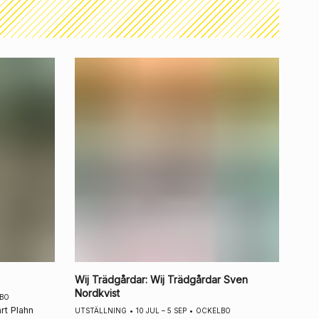
Wij Trädgårdar
:
Wij Trädgårdar Sven
Nordkvist
BO
rt Plahn
UTSTÄLLNING
•
10 JUL – 5 SEP
•
OCKELBO