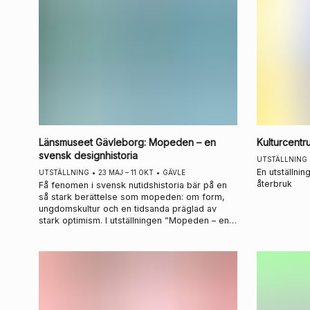
Länsmuseet Gävleborg
:
Mopeden – en
Kulturcent
svensk designhistoria
UTSTÄLLNING
En utställni
UTSTÄLLNING
•
23 MAJ – 11 OKT
•
GÄVLE
återbruk
Få fenomen i svensk nutidshistoria bär på en
så stark berättelse som mopeden: om form,
ungdomskultur och en tidsanda präglad av
stark optimism. I utställningen ”Mopeden – en
svensk designhistoria” får du möta vårt mest
folkkära fordon i ett nytt sammanhang. Följ
med på en nostalgiresa som visar hur en
motoriserad cykel utvecklades till ett extremt
designföremål – och blev en symbol för fart
och framtid.