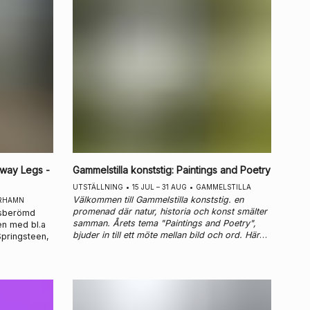
bway Legs -
Gammelstilla konststig
:
Paintings and Poetry
UTSTÄLLNING
•
15 JUL – 31 AUG
•
GAMMELSTILLA
Välkommen till Gammelstilla konststig. en
RHAMN
promenad där natur, historia och konst smälter
dsberömd
samman. Årets tema "Paintings and Poetry",
en med bl.a
bjuder in till ett möte mellan bild och ord. Här
Springsteen,
möter fria former och levande linjer i
målningarna de fria tankarna i dikten