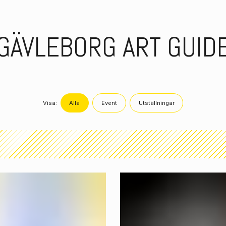
GÄVLEBORG ART GUID
Visa:
Alla
Event
Utställningar