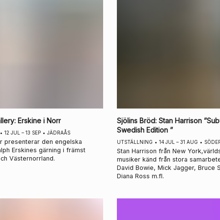
llery
:
Erskine i Norr
Sjölins Bröd
:
Stan Harrison ”Su
Swedish Edition ”
•
12 JUL – 13 SEP
•
JÄDRAÅS
rr presenterar den engelska
UTSTÄLLNING
•
14 JUL – 31 AUG
•
SÖDE
alph Erskines gärning i främst
Stan Harrison från New York,värl
ch Västernorrland.
musiker känd från stora samarbet
David Bowie, Mick Jagger, Bruce 
Diana Ross m.fl.