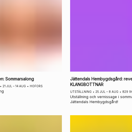
en
:
Sommarsalong
Jättendals Hembygdsgård
:
reve
KLANGBOTTNAR
•
21 JUL – 14 AUG
•
HOFORS
ng
UTSTÄLLNING
•
25 JUL – 8 AUG
•
829 9
Utställning och vernissage i somm
Jättendals Hembygdsgård!