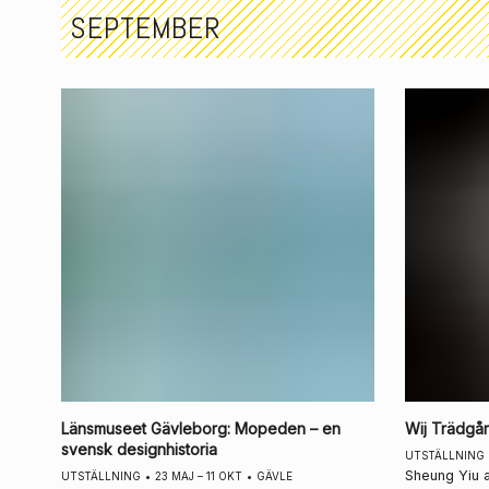
SEPTEMBER
Länsmuseet Gävleborg
:
Mopeden – en
Wij Trädgå
svensk designhistoria
UTSTÄLLNING
Sheung Yiu a
UTSTÄLLNING
•
23 MAJ – 11 OKT
•
GÄVLE