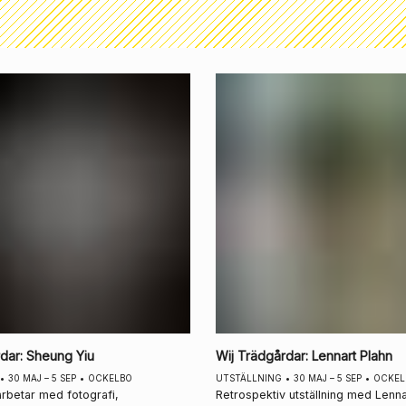
rdar
:
Sheung Yiu
Wij Trädgårdar
:
Lennart Plahn
•
30 MAJ – 5 SEP
•
OCKELBO
UTSTÄLLNING
•
30 MAJ – 5 SEP
•
OCKEL
rbetar med fotografi,
Retrospektiv utställning med Lenna