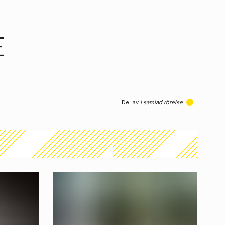
E
Del av
I samlad rörelse