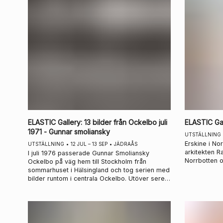
ELASTIC Gallery
:
13 bilder från Ockelbo juli
ELASTIC Ga
1971 - Gunnar smoliansky
UTSTÄLLNING
Erskine i No
UTSTÄLLNING
•
12 JUL – 13 SEP
•
JÄDRAÅS
arkitekten R
I juli 1976 passerade Gunnar Smoliansky
Norrbotten o
Ockelbo på väg hem till Stockholm från
sommarhuset i Hälsingland och tog serien med
bilder runtom i centrala Ockelbo. Utöver seren
visas enskilda fotografier från Somlianskys
vistelser i Hälsingland.