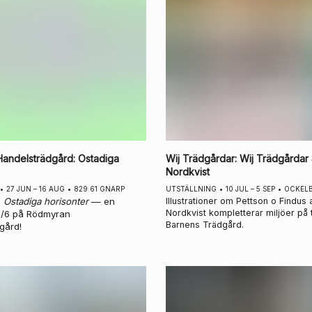
andelsträdgård
:
Ostadiga
Wij Trädgårdar
:
Wij Trädgårdar
Nordkvist
•
27 JUN – 16 AUG
•
829 61 GNARP
UTSTÄLLNING
•
10 JUL – 5 SEP
•
OCKEL
l
Ostadiga horisonter
— en
Illustrationer om Pettson o Findus
Nordkvist kompletterar miljöer på 
7/6 på Rödmyran
Barnens Trädgård.
gård!