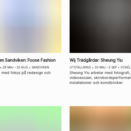
rum Sandviken
:
Foose Fashion
Wij Trädgårdar
:
Sheung Yiu
•
28 MAJ – 23 AUG
•
SANDVIKEN
UTSTÄLLNING
•
30 MAJ – 5 SEP
•
OCKEL
ng med fokus på redesign och
Sheung Yiu arbetar med fotografi,
videoessäer, skrivbordsperforma
installationer och konstböcker.