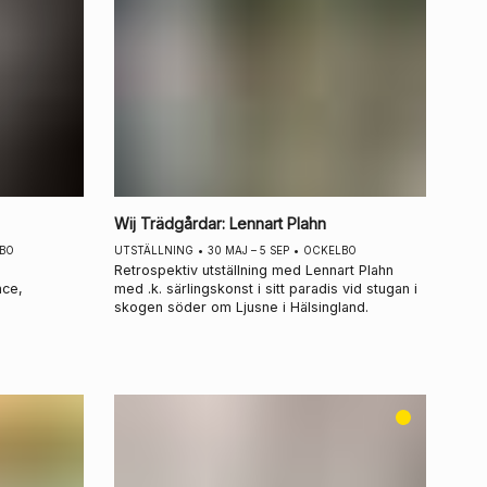
Wij Trädgårdar
:
Lennart Plahn
BO
UTSTÄLLNING
•
30 MAJ – 5 SEP
•
OCKELBO
Retrospektiv utställning med Lennart Plahn
nce,
med .k. särlingskonst i sitt paradis vid stugan i
skogen söder om Ljusne i Hälsingland.