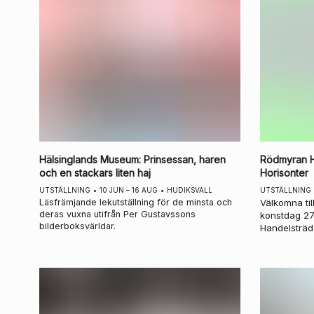
Hälsinglands Museum
:
Prinsessan, haren
Rödmyran H
och en stackars liten haj
Horisonter
UTSTÄLLNING
•
10 JUN – 16 AUG
•
HUDIKSVALL
UTSTÄLLNING
Läsfrämjande lekutställning för de minsta och
Välkomna til
deras vuxna utifrån Per Gustavssons
konstdag 2
bilderboksvärldar.
Handelsträd