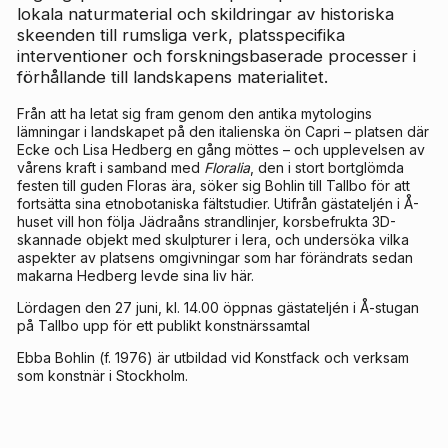
lokala naturmaterial och skildringar av historiska
skeenden till rumsliga verk, platsspecifika
interventioner och forskningsbaserade processer i
förhållande till landskapens materialitet.
Från att ha letat sig fram genom den antika mytologins
lämningar i landskapet på den italienska ön Capri – platsen där
Ecke och Lisa Hedberg en gång möttes – och upplevelsen av
vårens kraft i samband med
Floralia
, den i stort bortglömda
festen till guden Floras ära, söker sig Bohlin till Tallbo för att
fortsätta sina etnobotaniska fältstudier. Utifrån gästateljén i Å-
huset vill hon följa Jädraåns strandlinjer, korsbefrukta 3D-
skannade objekt med skulpturer i lera, och undersöka vilka
aspekter av platsens omgivningar som har förändrats sedan
makarna Hedberg levde sina liv här.
Lördagen den 27 juni, kl. 14.00 öppnas gästateljén i Å-stugan
på Tallbo upp för ett publikt konstnärssamtal
Ebba Bohlin (f. 1976) är utbildad vid Konstfack och verksam
som konstnär i Stockholm.