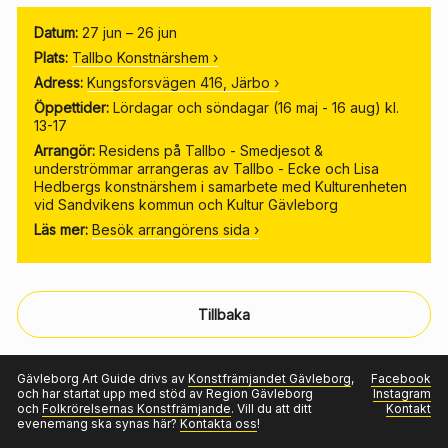
Datum:
27 jun – 26 jun
Plats:
Tallbo Konstnärshem
›
Adress:
Kungsforsvägen 416, Järbo
›
Öppettider:
Lördagar och söndagar (16 maj - 16 aug) kl.
13-17
Arrangör:
Residens på Tallbo - Smedjesot &
underströmmar arrangeras av Tallbo - Ecke och Lisa
Hedbergs konstnärshem i samarbete med Kulturenheten
vid Sandvikens kommun och Kultur Gävleborg
Läs mer:
Besök arrangörens sida ›
Tillbaka
Gävleborg Art Guide drivs av
Konstfrämjandet Gävleborg
,
Facebook
och har startat upp med stöd av Region Gävleborg
Instagram
och
Folkrörelsernas Konstfrämjande
. Vill du att ditt
Kontakt
evenemang ska synas här?
Kontakta oss
!