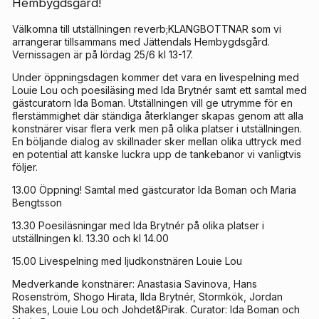
Hembygdsgård!
Välkomna till utställningen reverb;KLANGBOTTNAR som vi
arrangerar tillsammans med Jättendals Hembygdsgård.
Vernissagen är på lördag 25/6 kl 13-17.
Under öppningsdagen kommer det vara en livespelning med
Louie Lou och poesiläsing med Ida Brytnér samt ett samtal med
gästcuratorn Ida Boman. Utställningen vill ge utrymme för en
flerstämmighet där ständiga återklanger skapas genom att alla
konstnärer visar flera verk men på olika platser i utställningen.
En böljande dialog av skillnader sker mellan olika uttryck med
en potential att kanske luckra upp de tankebanor vi vanligtvis
följer.
13.00 Öppning! Samtal med gästcurator Ida Boman och Maria
Bengtsson
13.30 Poesiläsningar med Ida Brytnér på olika platser i
utställningen kl. 13.30 och kl 14.00
15.00 Livespelning med ljudkonstnären Louie Lou
Medverkande konstnärer: Anastasia Savinova, Hans
Rosenström, Shogo Hirata, IIda Brytnér, Stormkök, Jordan
Shakes, Louie Lou och Johdet&Pirak. Curator: Ida Boman och