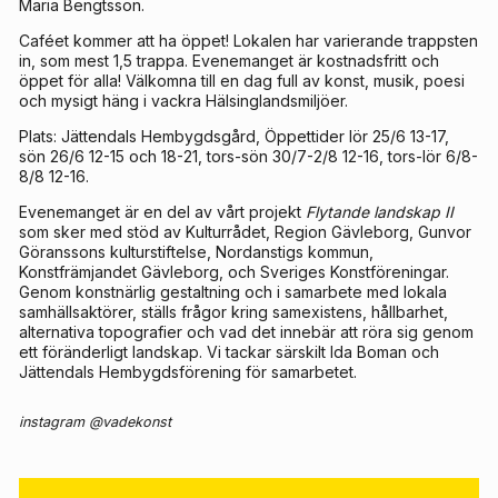
Maria Bengtsson.
Caféet kommer att ha öppet! Lokalen har varierande trappsten
in, som mest 1,5 trappa. Evenemanget är kostnadsfritt och
öppet för alla! Välkomna till en dag full av konst, musik, poesi
och mysigt häng i vackra Hälsinglandsmiljöer.
Plats: Jättendals Hembygdsgård, Öppettider lör 25/6 13-17,
sön 26/6 12-15 och 18-21, tors-sön 30/7-2/8 12-16, tors-lör 6/8-
8/8 12-16.
Evenemanget är en del av vårt projekt
Flytande landskap II
som sker med stöd av Kulturrådet, Region Gävleborg, Gunvor
Göranssons kulturstiftelse, Nordanstigs kommun,
Konstfrämjandet Gävleborg, och Sveriges Konstföreningar.
Genom konstnärlig gestaltning och i samarbete med lokala
samhällsaktörer, ställs frågor kring samexistens, hållbarhet,
alternativa topografier och vad det innebär att röra sig genom
ett föränderligt landskap. Vi tackar särskilt Ida Boman och
Jättendals Hembygdsförening för samarbetet.
instagram @vadekonst