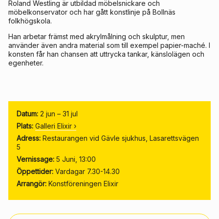
Roland Westling är utbildad möbelsnickare och
möbelkonservator och har gått konstlinje på Bollnäs
folkhögskola.
Han arbetar främst med akrylmålning och skulptur, men
använder även andra material som till exempel papier-maché. I
konsten får han chansen att uttrycka tankar, känslolägen och
egenheter.
Datum:
2 jun – 31 jul
Plats:
Galleri Elixir
›
Adress:
Restaurangen vid Gävle sjukhus, Lasarettsvägen
5
Vernissage:
5 Juni, 13:00
Öppettider:
Vardagar 7.30-14.30
Arrangör:
Konstföreningen Elixir